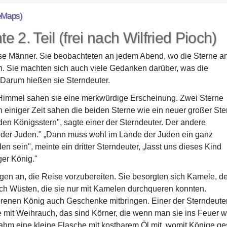
eMaps)
 2. Teil (frei nach Wilfried Pioch)
ise Männer. Sie beobachteten an jedem Abend, wo die Sterne a
. Sie machten sich auch viele Gedanken darüber, was die
Darum hießen sie Sterndeuter.
Himmel sahen sie eine merkwürdige Erscheinung. Zwei Sterne
iniger Zeit sahen die beiden Sterne wie ein neuer großer Ste
en Königsstern", sagte einer der Sterndeuter. Der andere
rn der Juden." „Dann muss wohl im Lande der Juden ein ganz
 sein", meinte ein dritter Sterndeuter, „lasst uns dieses Kind
ger König."
ngen an, die Reise vorzubereiten. Sie besorgten sich Kamele, d
ch Wüsten, die sie nur mit Kamelen durchqueren konnten.
orenen König auch Geschenke mitbringen. Einer der Sterndeute
mit Weihrauch, das sind Körner, die wenn man sie ins Feuer wir
 nahm eine kleine Flasche mit kostbarem Öl mit, womit Könige ge