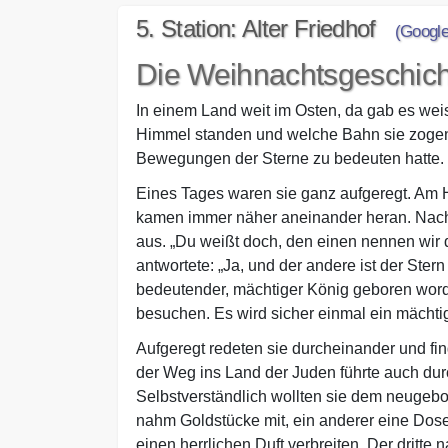
5. Station: Alter Friedhof
(Googl
Die Weihnachtsgeschichte
In einem Land weit im Osten, da gab es we
Himmel standen und welche Bahn sie zogen
Bewegungen der Sterne zu bedeuten hatte. 
Eines Tages waren sie ganz aufgeregt. Am 
kamen immer näher aneinander heran. Nach e
aus. „Du weißt doch, den einen nennen wir d
antwortete: „Ja, und der andere ist der Ste
bedeutender, mächtiger König geboren worden
besuchen. Es wird sicher einmal ein mächti
Aufgeregt redeten sie durcheinander und fi
der Weg ins Land der Juden führte auch dur
Selbstverständlich wollten sie dem neugeb
nahm Goldstücke mit, ein anderer eine Dose 
einen herrlichen Duft verbreiten. Der dritte