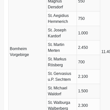
Magnus
550
Dersdorf
St. Aegidius
750
Hemmerich
St. Joseph
1.000
Kardorf
St. Martin
2.450
Bornheim
Merten
11.4
Vorgebirge
St. Markus
700
Rösberg
St. Gervasius
2.100
u.P. Sechtem
St. Michael
1.500
Waldorf
St. Walburga
2.300
Walberberg