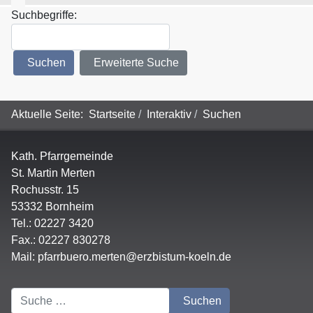
Suchformular
Suchbegriffe:
Suchen
Erweiterte Suche
Aktuelle Seite:
Startseite
Interaktiv
Suchen
Kath. Pfarrgemeinde
St. Martin Merten
Rochusstr. 15
53332 Bornheim
Tel.: 02227 3420
Fax.: 02227 830278
Mail:
pfarrbuero.merten@erzbistum-koeln.de
Suchen
Suchen