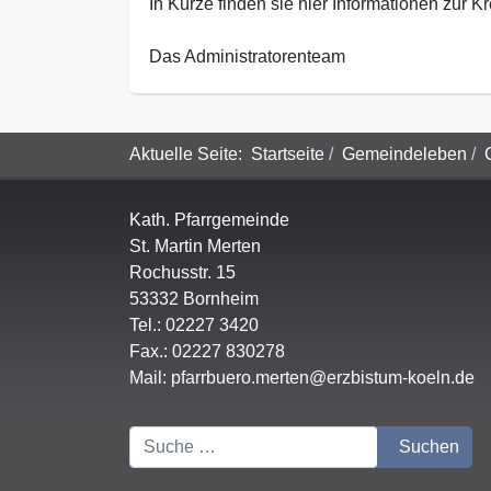
In Kürze finden sie hier Informationen zur K
Das Administratorenteam
Aktuelle Seite:
Startseite
Gemeindeleben
Kath. Pfarrgemeinde
St. Martin Merten
Rochusstr. 15
53332 Bornheim
Tel.: 02227 3420
Fax.: 02227 830278
Mail:
pfarrbuero.merten@erzbistum-koeln.de
Suchen
Suchen