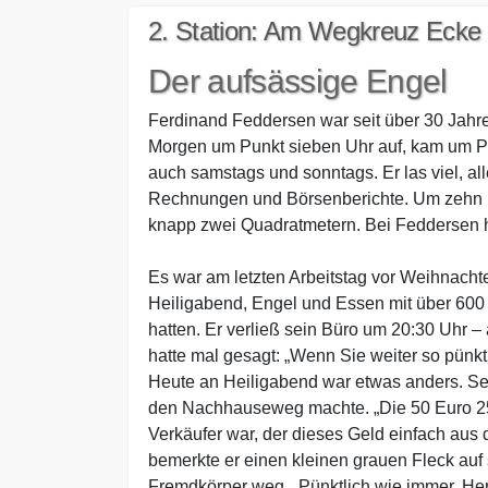
2. Station: Am Wegkreuz Eck
Der aufsässige Engel
Ferdinand Feddersen war seit über 30 Jahre
Morgen um Punkt sieben Uhr auf, kam um Pu
auch samstags und sonntags. Er las viel, all
Rechnungen und Börsenberichte. Um zehn U
knapp zwei Quadratmetern. Bei Feddersen ha
Es war am letzten Arbeitstag vor Weihnachte
Heiligabend, Engel und Essen mit über 600 K
hatten. Er verließ sein Büro um 20:30 Uhr – 
hatte mal gesagt: „Wenn Sie weiter so pünkt
Heute an Heiligabend war etwas anders. Sein
den Nachhauseweg machte. „Die 50 Euro 25
Verkäufer war, der dieses Geld einfach au
bemerkte er einen kleinen grauen Fleck auf 
Fremdkörper weg. „Pünktlich wie immer, Herr