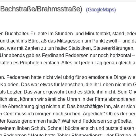
e Bachstraße/Brahmsstraße)
(GoogleMaps)
n Buchhalter. Er lebte im Stunden- und Minutentakt, stand jede
nkt acht ins Büro, aß das Mittagessen um Punkt zwölf – und d
es, was mit Zahlen zu tun hatte: Statistiken, Steuererklärungen,
hr abends gab es Ferdinand Feddersen nur noch horizontal – 
tten es Propheten einfach. Alles lief jeden Tag genau gleich a
n. Feddersen hatte nicht viel übrig für so emotionale Dinge wie
alorien. Das war etwas für Menschen, die ihr Leben nicht im Gr
als Letzter. Das war er gewohnt und es störte ihn nicht. Sein Ch
lich sind, können wir sämtliche Uhren in der Firma abmontieren.
e Abrechnung ging nicht auf. Das beschäftigte ihn, als er sich
 Cent muss ich morgen noch suchen. Ärgerlich!“ Ob es der ne
s der Kasse genommen hatte? Während Feddersen so grübelte,
seinem linken Schuh. Schnell bückte er sich und putzte diesen
 Feddersen.“ Heute hatte Tobler Pförtnerdienst – der Einzige, 