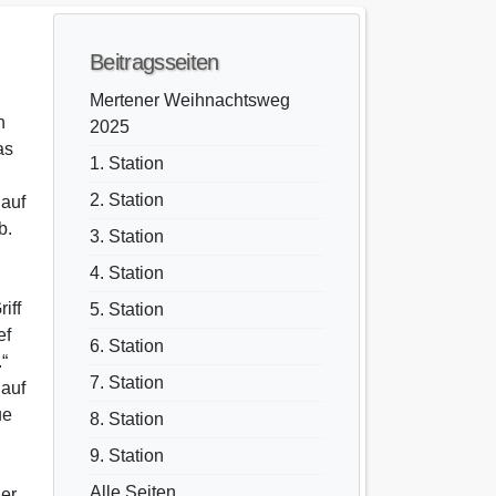
Beitragsseiten
Mertener Weihnachtsweg
n
2025
as
1. Station
2. Station
auf
b.
3. Station
4. Station
iff
5. Station
ef
6. Station
“
7. Station
 auf
ue
8. Station
9. Station
Alle Seiten
der