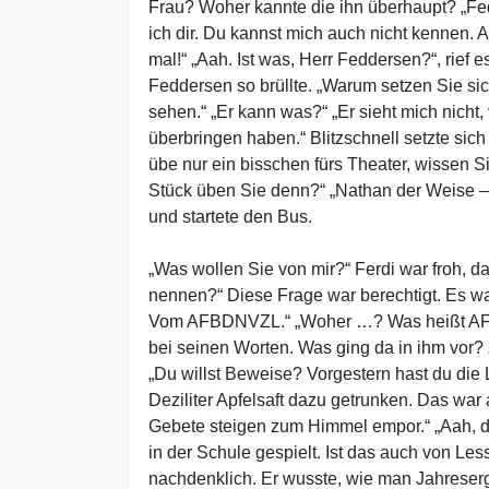
Frau? Woher kannte die ihn überhaupt? „Fed
ich dir. Du kannst mich auch nicht kennen. 
mal!“ „Aah. Ist was, Herr Feddersen?“, rief
Feddersen so brüllte. „Warum setzen Sie sich
sehen.“ „Er kann was?“ „Er sieht mich nicht
überbringen haben.“ Blitzschnell setzte sich 
übe nur ein bisschen fürs Theater, wissen S
Stück üben Sie denn?“ „Nathan der Weise – 
und startete den Bus.
„Was wollen Sie von mir?“ Ferdi war froh, 
nennen?“ Diese Frage war berechtigt. Es wa
Vom AFBDNVZL.“ „Woher …? Was heißt AFB …?
bei seinen Worten. Was ging da in ihm vor?
„Du willst Beweise? Vorgestern hast du die
Deziliter Apfelsaft dazu getrunken. Das wa
Gebete steigen zum Himmel empor.“ „Aah, de
in der Schule gespielt. Ist das auch von L
nachdenklich. Er wusste, wie man Jahreserg