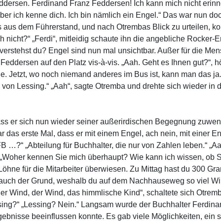
dersen. Ferdinand Franz Feddersen! Ich kann mich nicht erinne
Aber ich kenne dich. Ich bin nämlich ein Engel.“ Das war nun doc
 es aus dem Führerstand, und nach Otrembas Blick zu urteilen, k
 nicht?“ „Ferdi“, mitleidig schaute ihn die angebliche Rocker-E
, verstehst du? Engel sind nun mal unsichtbar. Außer für die Me
Feddersen auf den Platz vis-à-vis. „Aah. Geht es Ihnen gut?“, hör
ie. Jetzt, wo noch niemand anderes im Bus ist, kann man das ja
von Lessing.“ „Aah“, sagte Otremba und drehte sich wieder in d
dass er sich nun wieder seiner außerirdischen Begegnung zuwend
r das erste Mal, dass er mit einem Engel, ach nein, mit einer 
“ „Abteilung für Buchhalter, die nur von Zahlen leben.“ „Aah
 „Woher kennen Sie mich überhaupt? Wie kann ich wissen, ob Sie
 Löhne für die Mitarbeiter überwiesen. Zu Mittag hast du 300
r auch der Grund, weshalb du auf dem Nachhauseweg so viel Win
r Wind, der Wind, das himmlische Kind“, schaltete sich Otremb
essing?“ „Lessing? Nein.“ Langsam wurde der Buchhalter Ferdin
ebnisse beeinflussen konnte. Es gab viele Möglichkeiten, ein s