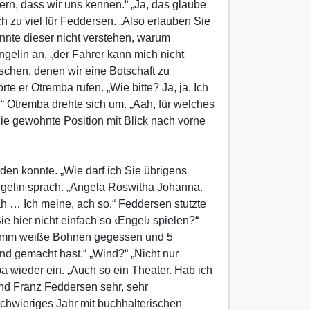
rn, dass wir uns kennen.“ „Ja, das glaube
h zu viel für Feddersen. „Also erlauben Sie
onnte dieser nicht verstehen, warum
ngelin an, „der Fahrer kann mich nicht
nschen, denen wir eine Botschaft zu
te er Otremba rufen. „Wie bitte? Ja, ja. Ich
.“ Otremba drehte sich um. „Aah, für welches
ie gewohnte Position mit Blick nach vorne
en konnte. „Wie darf ich Sie übrigens
Engelin sprach. „Angela Roswitha Johanna.
 … Ich meine, ach so.“ Feddersen stutzte
 hier nicht einfach so ‹Engel› spielen?“
 Gramm weiße Bohnen gegessen und 5
d gemacht hast.“ „Wind?“ „Nicht nur
a wieder ein. „Auch so ein Theater. Hab ich
and Franz Feddersen sehr, sehr
chwieriges Jahr mit buchhalterischen