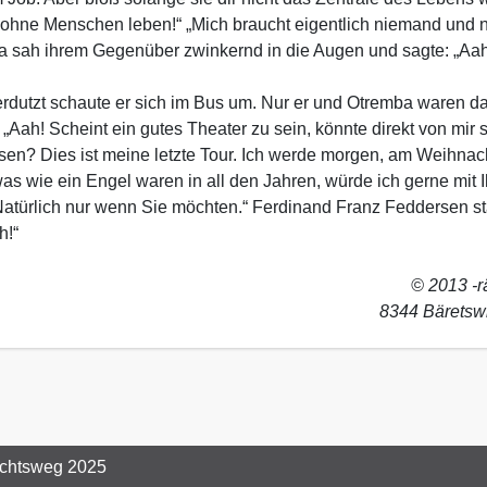
ohne Menschen leben!“ „Mich braucht eigentlich niemand und n
a sah ihrem Gegenüber zwinkernd in die Augen und sagte: „Aah
verdutzt schaute er sich im Bus um. Nur er und Otremba waren d
..“ „Aah! Scheint ein gutes Theater zu sein, könnte direkt von mi
n? Dies ist meine letzte Tour. Ich werde morgen, am Weihnachts
twas wie ein Engel waren in all den Jahren, würde ich gerne mi
atürlich nur wenn Sie möchten.“ Ferdinand Franz Feddersen stan
h!“
© 2013 -r
8344 Bäretswi
chtsweg 2025