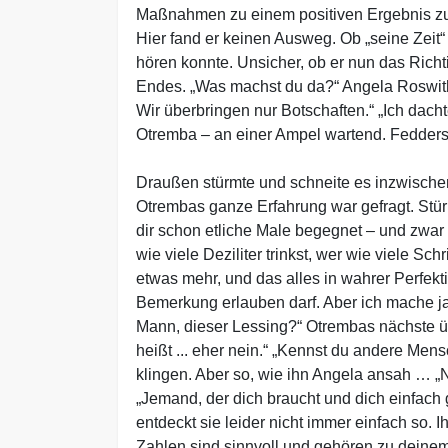
Maßnahmen zu einem positiven Ergebnis zu k
Hier fand er keinen Ausweg. Ob „seine Zeit“ 
hören konnte. Unsicher, ob er nun das Richt
Endes. „Was machst du da?“ Angela Roswitha
Wir überbringen nur Botschaften.“ „Ich dacht
Otremba – an einer Ampel wartend. Fedderse
Draußen stürmte und schneite es inzwischen
Otrembas ganze Erfahrung war gefragt. Stür
dir schon etliche Male begegnet – und zwar 
wie viele Deziliter trinkst, wer wie viele Sc
etwas mehr, und das alles in wahrer Perfekt
Bemerkung erlauben darf. Aber ich mache ja 
Mann, dieser Lessing?“ Otrembas nächste übe
heißt ... eher nein.“ „Kennst du andere Me
klingen. Aber so, wie ihn Angela ansah … „N
„Jemand, der dich braucht und dich einfach
entdeckt sie leider nicht immer einfach so. 
Zahlen sind sinnvoll und gehören zu deine