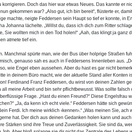
orrigieren. Doch das hier war etwas Neues. Das kannte er nicht
nun gekommen war? „Also gut, ich bin bereit“, flüsterte er, dam
ige machte, neigte Feddersen sein Haupt so tief er konnte, in 
 Johanna lächelte. „Willst du, dass ich dich zum Ritter schlag
e, Sie wollten mich in den Tod holen!“ „Aah, das klingt ja ganz
n atmete tief ein.
. Manchmal spürte man, wie der Bus über holprige Straßen fuhr.
misch, genauso sah es auch in Feddersens Innenleben aus. „De
so, wie Engel eben aussehen. Aber du hast es gar nicht bemerkt
hritte in deinem Büro macht, wie der aktuelle Stand aller Konten
ion! Ferdinand Franz Feddersen, du wirst von deinen Zahlen gel
all meine Arbeit und bin sehr pflichtbewusst. Was sollte falsch 
rflüssige Frage. „Hast du einen Freund?“ Diese Engelsfrau woll
nschen?“ „Ja, da kenn ich echt viele.“ Feddersen hätte sich ge
ein Ferdi. Ich meine wirklich ‹kennen›.“ „Was meinen Sie, ach 
 gerne hat. Der dich aus deinen Gedanken holen kann und auch i
Ihre Stärken sind ihre Treue und Zuverlässigkeit. Sie sind da, w
m Job. Aber bloß solange sie dir nicht das Zentrale des Leb