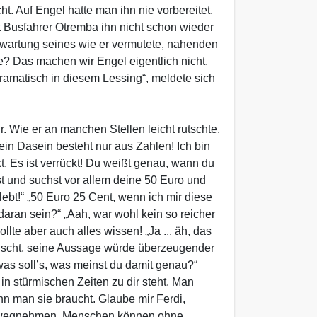
. Auf Engel hatte man ihn nie vorbereitet.
it Busfahrer Otremba ihn nicht schon wieder
Erwartung seines wie er vermutete, nahenden
e? Das machen wir Engel eigentlich nicht.
 dramatisch in diesem Lessing“, meldete sich
 Wie er an manchen Stellen leicht rutschte.
in Dasein besteht nur aus Zahlen! Ich bin
. Es ist verrückt! Du weißt genau, wann du
 ist und suchst vor allem deine 50 Euro und
ebt!“ „50 Euro 25 Cent, wenn ich mir diese
daran sein?“ „Aah, war wohl kein so reicher
te aber auch alles wissen! „Ja ... äh, das
wünscht, seine Aussage würde überzeugender
was soll’s, was meinst du damit genau?“
n stürmischen Zeiten zu dir steht. Man
enn man sie braucht. Glaube mir Ferdi,
ens wegnehmen. Menschen können ohne