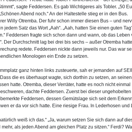
timmt“, sagte Feddersen. Es gab Wichtigeres als Tobler. „50 Eu
„Schönen Abend noch.“ An der Haltestelle stieg er in den Bus.
rer Willy Otremba. Der fuhr schon immer diesen Bus – und nerv
 jedem Satz das Wort „Aah“. „Aah, hatten Sie einen guten Tag?
.“ Feddersen fragte sich schon dann und wann, ob das Leben 
. Der Durchschnitt lag bei drei bis sechs – außer Otremba hatte
brechung redete. Feddersen nickte dann jeweils nur. Das war 
nendlichen Monologen ein Ende zu setzen.
mmplatz ganz hinten links zusteuerte, sah er jemanden auf SEIN
 Dass die es überhaupt wagte, sich dorthin zu setzen, an seinen
sen hatte. Otremba, dieser Verräter, hatte es noch nicht einma
beschweren, dachte Feddersen. Zuerst bei dieser ungehobelten
jetzt bemerkte Feddersen, dessen Gemütslage sich seit dem Erke
, wen er da vor sich hatte. Eine riesige Frau. In Lederhosen 
 natürlich weiß ich das.“ „Ja, warum setzen Sie sich dann auf d
l mehr, als jeden Abend am gleichen Platz zu sitzen.“ Ferdi? W