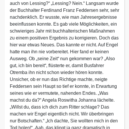
auch von Lessing?“ „Lessing? Nein.“ Langsam wurde
der Buchhalter Ferdinand Franz Feddersen sehr, sehr
nachdenklich. Er wusste, wie man Jahresergebnisse
beeinflussen konnte. Es gab viele Möglichkeiten, ein
schwieriges Jahr mit buchhalterischen Maßnahmen
zu einem positiven Ergebnis zu korrigieren. Doch das
hier war etwas Neues. Das kannte er nicht. Auf Engel
hatte man ihn nie vorbereitet. Hier fand er keinen
Ausweg. Ob „seine Zeit“ nun gekommen war? „Also
gut, ich bin bereit“, flüsterte er, damit Busfahrer
Otremba ihn nicht schon wieder hören konnte.
Unsicher, ob er nun das Richtige machte, neigte
Feddersen sein Haupt so tief er konnte, in Erwartung
seines wie er vermutete, nahenden Endes. „Was
machst du da?“ Angela Roswitha Johanna lächelte.
„Willst du, dass ich dich zum Ritter schlage? Das
machen wir Engel eigentlich nicht. Wir überbringen
nur Botschaften.“ „Ich dachte, Sie wollten mich in den
Tod holen!“ „Aah, das klingt ja ganz dramatisch in