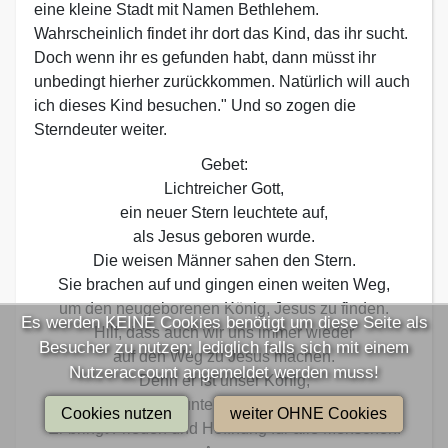
eine kleine Stadt mit Namen Bethlehem.
Wahrscheinlich findet ihr dort das Kind, das ihr sucht.
Doch wenn ihr es gefunden habt, dann müsst ihr
unbedingt hierher zurückkommen. Natürlich will auch
ich dieses Kind besuchen." Und so zogen die
Sterndeuter weiter.
Gebet:
Lichtreicher Gott,
ein neuer Stern leuchtete auf,
als Jesus geboren wurde.
Die weisen Männer sahen den Stern.
Sie brachen auf und gingen einen weiten Weg,
um den neugeborenen König, Jesus zu finden.
Es werden KEINE Cookies benötigt um diese Seite als
Hilf, dass auch wir uns immer wieder
Besucher zu nutzen; lediglich falls sich mit einem
auf den Weg zu Jesus machen.
Nutzeraccount angemeldet werden muss!
Denn er ist unser König,
er will unter uns wohnen.
Cookies nutzen
weiter OHNE Cookies
Er bringt Frieden und Hoffnung für alle Menschen.