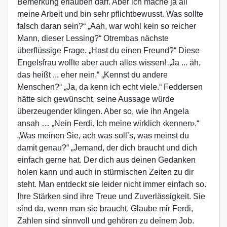
Bemerkung erlauben darf. Aber ich mache ja all
meine Arbeit und bin sehr pflichtbewusst. Was sollte
falsch daran sein?“ „Aah, war wohl kein so reicher
Mann, dieser Lessing?“ Otrembas nächste
überflüssige Frage. „Hast du einen Freund?“ Diese
Engelsfrau wollte aber auch alles wissen! „Ja ... äh,
das heißt ... eher nein.“ „Kennst du andere
Menschen?“ „Ja, da kenn ich echt viele.“ Feddersen
hätte sich gewünscht, seine Aussage würde
überzeugender klingen. Aber so, wie ihn Angela
ansah … „Nein Ferdi. Ich meine wirklich ‹kennen›.“
„Was meinen Sie, ach was soll’s, was meinst du
damit genau?“ „Jemand, der dich braucht und dich
einfach gerne hat. Der dich aus deinen Gedanken
holen kann und auch in stürmischen Zeiten zu dir
steht. Man entdeckt sie leider nicht immer einfach so.
Ihre Stärken sind ihre Treue und Zuverlässigkeit. Sie
sind da, wenn man sie braucht. Glaube mir Ferdi,
Zahlen sind sinnvoll und gehören zu deinem Job.