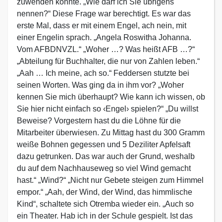
zuwenden konnte. „Wie darf ich Sie übrigens
nennen?“ Diese Frage war berechtigt. Es war das
erste Mal, dass er mit einem Engel, ach nein, mit
einer Engelin sprach. „Angela Roswitha Johanna.
Vom AFBDNVZL.“ „Woher …? Was heißt AFB …?“
„Abteilung für Buchhalter, die nur von Zahlen leben.“
„Aah … Ich meine, ach so.“ Feddersen stutzte bei
seinen Worten. Was ging da in ihm vor? „Woher
kennen Sie mich überhaupt? Wie kann ich wissen, ob
Sie hier nicht einfach so ‹Engel› spielen?“ „Du willst
Beweise? Vorgestern hast du die Löhne für die
Mitarbeiter überwiesen. Zu Mittag hast du 300 Gramm
weiße Bohnen gegessen und 5 Deziliter Apfelsaft
dazu getrunken. Das war auch der Grund, weshalb
du auf dem Nachhauseweg so viel Wind gemacht
hast.“ „Wind?“ „Nicht nur Gebete steigen zum Himmel
empor.“ „Aah, der Wind, der Wind, das himmlische
Kind“, schaltete sich Otremba wieder ein. „Auch so
ein Theater. Hab ich in der Schule gespielt. Ist das