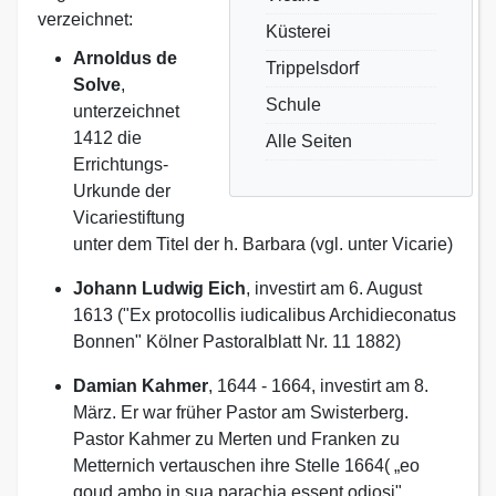
verzeichnet:
Küsterei
Arnoldus de
Trippelsdorf
Solve
,
Schule
unterzeichnet
1412 die
Alle Seiten
Errichtungs-
Urkunde der
Vicariestiftung
unter dem Titel der h. Barbara (vgl. unter Vicarie)
Johann Ludwig Eich
, investirt am 6. August
1613 ("Ex protocollis iudicalibus Archidieconatus
Bonnen" Kölner Pastoralblatt Nr. 11 1882)
Damian Kahmer
, 1644 - 1664, investirt am 8.
März. Er war früher Pastor am Swisterberg.
Pastor Kahmer zu Merten und Franken zu
Metternich vertauschen ihre Stelle 1664( „eo
qoud ambo in sua parachia essent odiosi"