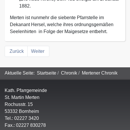
1882.
Merten ist nunmehr die siebente Pfarrstelle im
Dekanant Hersel, welche ihres ordnungsgemäßen
Seelenhirten in Folge der Maigesetze entbehrt.
Zurück
Weiter
Aktuelle Seite:
Startseite
Chronik
Mertener Chronik
Kath. Pfarrgemeinde
St. Martin Merten
Rochusstr. 15
53332 Bornheim
Tel.: 02227 3420
Fax.: 02227 830278