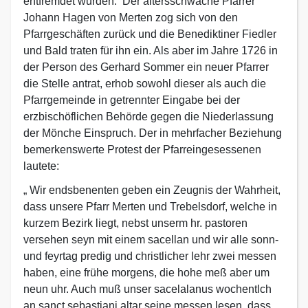
entfremdet wurden. Der altersschwache Pfarrer
Johann Hagen von Merten zog sich von den
Pfarrgeschäften zurück und die Benediktiner Fiedler
und Bald traten für ihn ein. Als aber im Jahre 1726 in
der Person des Gerhard Sommer ein neuer Pfarrer
die Stelle antrat, erhob sowohl dieser als auch die
Pfarrgemeinde in getrennter Eingabe bei der
erzbischöflichen Behörde gegen die Niederlassung
der Mönche Einspruch. Der in mehrfacher Beziehung
bemerkenswerte Protest der Pfarreingesessenen
lautete:
„ Wir endsbenenten geben ein Zeugnis der Wahrheit,
dass unsere Pfarr Merten und Trebelsdorf, welche in
kurzem Bezirk liegt, nebst unserm hr. pastoren
versehen seyn mit einem sacellan und wir alle sonn-
und feyrtag predig und christlicher lehr zwei messen
haben, eine frühe morgens, die hohe meß aber um
neun uhr. Auch muß unser sacelalanus wochentlch
an sanct sebastiani altar seine messen lesen, dass