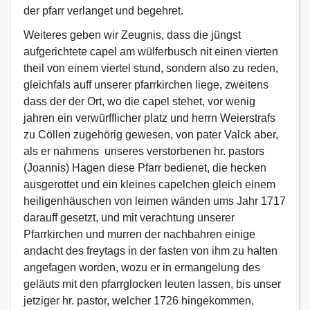
der pfarr verlanget und begehret.
Weiteres geben wir Zeugnis, dass die jüngst
aufgerichtete capel am wülferbusch nit einen vierten
theil von einem viertel stund, sondern also zu reden,
gleichfals auff unserer pfarrkirchen liege, zweitens
dass der der Ort, wo die capel stehet, vor wenig
jahren ein verwürfflicher platz und herrn Weierstrafs
zu Cöllen zugehörig gewesen, von pater Valck aber,
als er nahmens unseres verstorbenen hr. pastors
(Joannis) Hagen diese Pfarr bedienet, die hecken
ausgerottet und ein kleines capelchen gleich einem
heiligenhäuschen von leimen wänden ums Jahr 1717
darauff gesetzt, und mit verachtung unserer
Pfarrkirchen und murren der nachbahren einige
andacht des freytags in der fasten von ihm zu halten
angefagen worden, wozu er in ermangelung des
geläuts mit den pfarrglocken leuten lassen, bis unser
jetziger hr. pastor, welcher 1726 hingekommen,