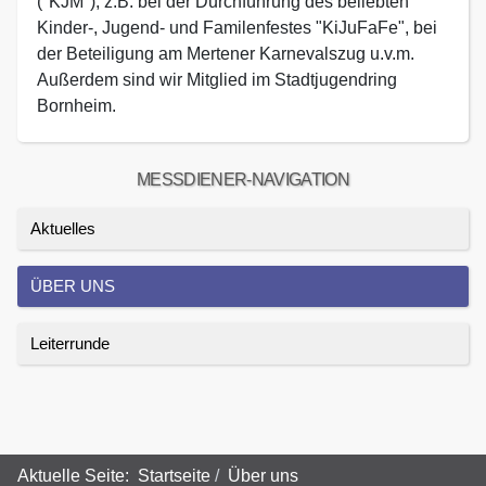
("KJM"), z.B. bei der Durchführung des beliebten
Kinder-, Jugend- und Familenfestes "KiJuFaFe", bei
der Beteiligung am Mertener Karnevalszug u.v.m.
Außerdem sind wir Mitglied im Stadtjugendring
Bornheim.
MESSDIENER-NAVIGATION
Aktuelles
ÜBER UNS
Leiterrunde
Aktuelle Seite:
Startseite
Über uns