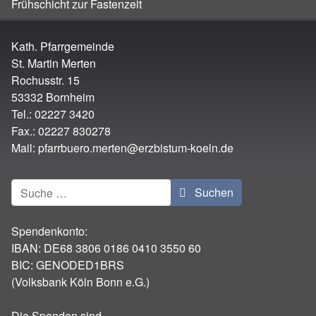
Frühschicht zur Fastenzeit
Kath. Pfarrgemeinde
St. Martin Merten
Rochusstr. 15
53332 Bornheim
Tel.: 02227 3420
Fax.: 02227 830278
Mail:
pfarrbuero.merten@erzbistum-koeln.de
Suchen
Suchen
Spendenkonto:
IBAN:
DE68 3806 0186 0410 3550 60
BIC: GENODED1BRS
(Volksbank Köln Bonn e.G.)
Die Spenden sind