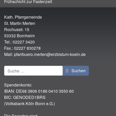
Frühschicht zur Fastenzeit
Kath. Pfarrgemeinde
St. Martin Merten
Rochusstr. 15
53332 Bornheim
Tel.: 02227 3420
Fax.: 02227 830278
Mail:
pfarrbuero.merten@erzbistum-koeln.de
Suchen
Suchen
Spendenkonto:
IBAN:
DE68 3806 0186 0410 3550 60
BIC: GENODED1BRS
(Volksbank Köln Bonn e.G.)
Die Spenden sind