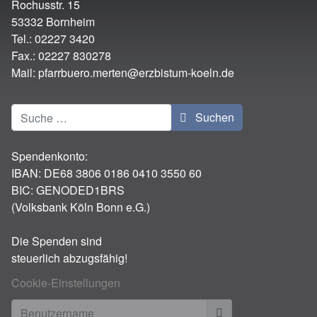
Rochusstr. 15
53332 Bornheim
Tel.: 02227 3420
Fax.: 02227 830278
Mail:
pfarrbuero.merten@erzbistum-koeln.de
Suchen
Suchen
Spendenkonto:
IBAN:
DE68 3806 0186 0410 3550 60
BIC: GENODED1BRS
(Volksbank Köln Bonn e.G.)
Die Spenden sind
steuerlich abzugsfähig!
Cookie-Einstellungen
Benutzername