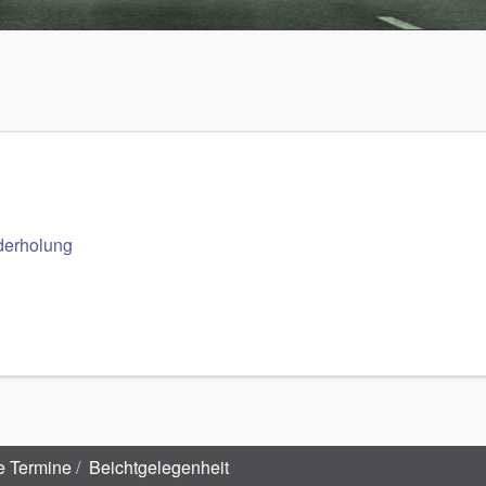
derholung
e Termine
Beichtgelegenheit